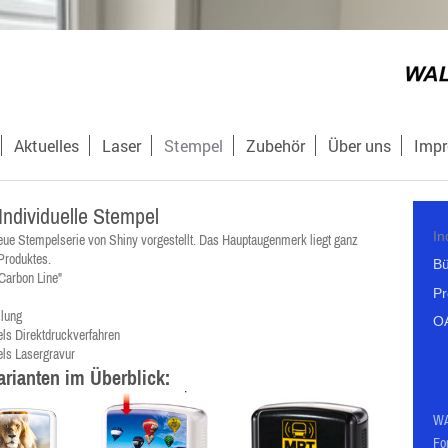
Aktuelles
Laser
Stempel
Zubehör
Über uns
Imp
Individuelle Stempel
In
eue Stempelserie von Shiny vorgestellt. Das Hauptaugenmerk liegt ganz
 Produktes.
Bü
"Carbon Line"
Pr
llung
O
els Direktdruckverfahren
els Lasergravur
arianten im Überblick:
W
Fo