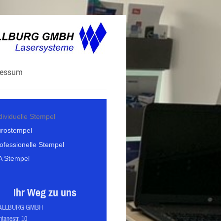
ressum
dividuelle Stempel
rostempel
ofessionelle Stempel
A Stempel
Ihr Weg zu uns
ALLBURG GMBH
ntanestr. 10