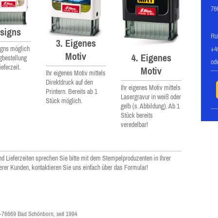
76
esigns
Ru
3. Eigenes
igns möglich
+4
Motiv
4. Eigenes
gbestellung
od
eferzeit.
Motiv
Ihr eigenes Motiv mittels
Direktdruck auf den
Ihr eigenes Motiv mittels
Printern. Bereits ab 1
Lasergravur in weiß oder
Stück möglich.
gelb (s. Abbildung). Ab 1
Stück bereits
veredelbar!
nd Lieferzeiten sprechen Sie bitte mit dem Stempelproduzenten in Ihrer
erer Kunden, kontaktieren Sie uns einfach über das Formular!
76669 Bad Schönborn, seit 1994