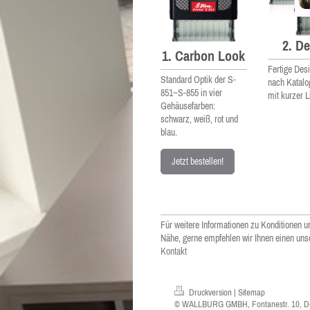
2. D
1. Carbon Look
Fertige Des
Standard Optik der S-
nach Katalo
851~S-855 in vier
mit kurzer Li
Gehäusefarben:
schwarz, weiß, rot und
blau.
Jetzt bestellen!
Für weitere Informationen zu Konditionen u
Nähe, gerne empfehlen wir Ihnen einen uns
Kontakt
Druckversion
|
Sitemap
© WALLBURG GMBH, Fontanestr. 10, D-