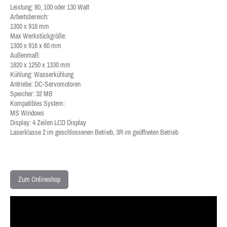
Leistung: 80, 100 oder 130 Watt
Arbeitsbereich:
1300 x 916 mm
Max Werkstückgröße:
1300 x 916 x 60 mm
Außenmaß:
1820 x 1250 x 1330 mm
Kühlung: Wasserkühlung
Antriebe: DC-Servomotoren
Speicher: 32 MB
Kompatibles System:
MS Windows
Display: 4 Zeilen LCD Display
Laserklasse 2 im geschlossenen Betrieb, 3R im geöffneten Betrieb
Zum Onlineshop