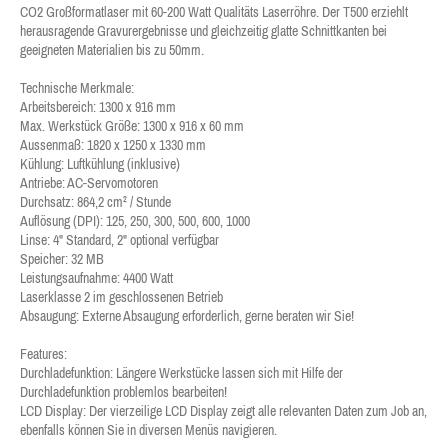
CO2 Großformatlaser mit 60-200 Watt Qualitäts Laserröhre. Der T500 erziehlt
herausragende Gravurergebnisse und gleichzeitig glatte Schnittkanten bei
geeigneten Materialien bis zu 50mm.
Technische Merkmale:
Arbeitsbereich: 1300 x 916 mm
Max. Werkstück Größe: 1300 x 916 x 60 mm
Aussenmaß: 1820 x 1250 x 1330 mm
Kühlung: Luftkühlung (inklusive)
Antriebe: AC-Servomotoren
Durchsatz: 864,2 cm² / Stunde
Auflösung (DPI): 125, 250, 300, 500, 600, 1000
Linse: 4" Standard, 2" optional verfügbar
Speicher: 32 MB
Leistungsaufnahme: 4400 Watt
Laserklasse 2 im geschlossenen Betrieb
Absaugung: Externe Absaugung erforderlich, gerne beraten wir Sie!
Features:
Durchladefunktion: Längere Werkstücke lassen sich mit Hilfe der
Durchladefunktion problemlos bearbeiten!
LCD Display: Der vierzeilige LCD Display zeigt alle relevanten Daten zum Job an,
ebenfalls können Sie in diversen Menüs navigieren.