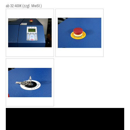
ab 32.400€ (zzgl. MwSt.)